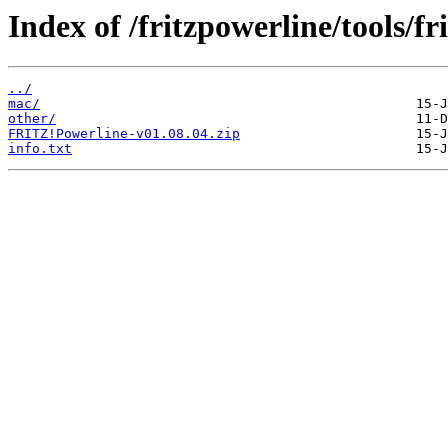
Index of /fritzpowerline/tools/fr
../
mac/
other/
FRITZ!Powerline-v01.08.04.zip
info.txt