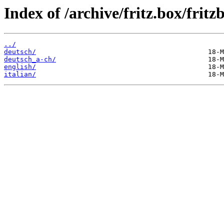
Index of /archive/fritz.box/fri
../
deutsch/
deutsch_a-ch/
english/
italian/