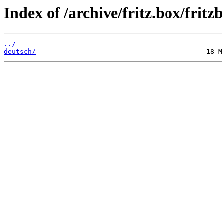
Index of /archive/fritz.box/fri
../
deutsch/