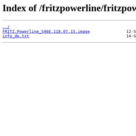
Index of /fritzpowerline/fritzpo
../
FRITZ.Powerline_546E.118.07.15.image
info_de.txt