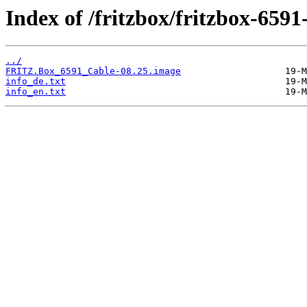
Index of /fritzbox/fritzbox-6591
../
FRITZ.Box_6591_Cable-08.25.image
info_de.txt
info_en.txt